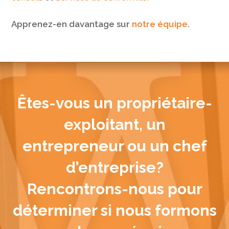
Apprenez-en davantage sur
notre équipe
.
Êtes-vous un propriétaire-
exploitant, un
entrepreneur ou un chef
d’entreprise?
Rencontrons-nous pour
déterminer si nous formons